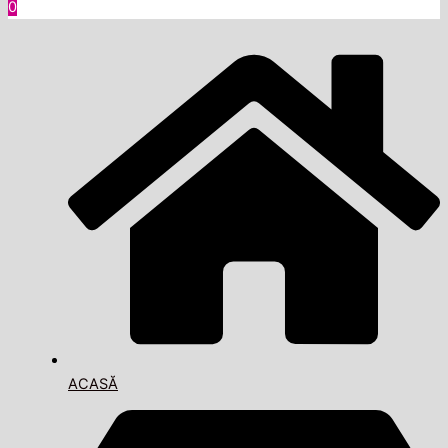
0
ACASĂ