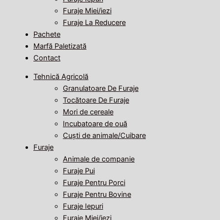
Furaje Miei/iezi
Furaje La Reducere
Pachete
Marfă Paletizată
Contact
Tehnică Agricolă
Granulatoare De Furaje
Tocătoare De Furaje
Mori de cereale
Incubatoare de ouă
Cuști de animale/Cuibare
Furaje
Animale de companie
Furaje Pui
Furaje Pentru Porci
Furaje Pentru Bovine
Furaje Iepuri
Furaje Miei/iezi