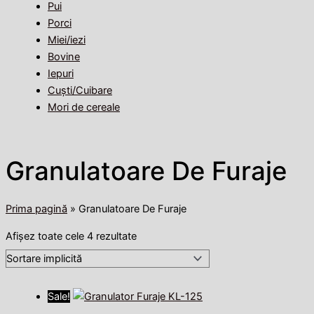
Pui
Porci
Miei/iezi
Bovine
Iepuri
Cuști/Cuibare
Mori de cereale
Granulatoare De Furaje
Prima pagină
»
Granulatoare De Furaje
Afișez toate cele 4 rezultate
Sale!