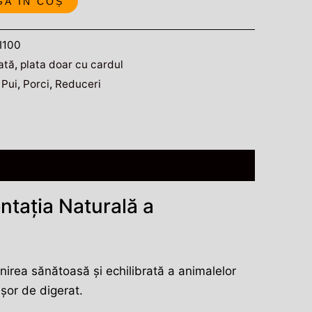
GĂ ÎN COȘ
I100
ată
,
plata doar cu cardul
 Pui
,
Porci
,
Reduceri
ntația Naturală a
irea sănătoasă și echilibrată a animalelor
ușor de digerat.