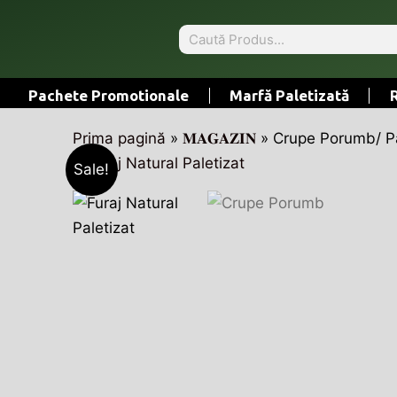
Skip
Search
to
content
Pachete Promotionale
Marfă Paletizată
Prima pagină
»
𝐌𝐀𝐆𝐀𝐙𝐈𝐍
»
Crupe Porumb/ P
Sale!