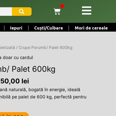
SEARCH
0
CART
Iepuri
Cuști/Cuibare
Mori de cereale
ețul
Prețul
letizată
/ Crupe Porumb/ Palet 600kg
țial
curent
a doar cu cardul
este:
b/ Palet 600kg
t:
1.050,00 lei.
80,00 lei.
050,00
lei
nă naturală, bogată în energie, ideală
nibilă pe palet de 600 kg, perfectă pentru