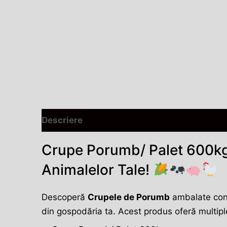
Descriere
Informații suplimentare
Rece
Crupe Porumb/ Palet 600kg 
Animalelor Tale!
Descoperă
Crupele de Porumb
ambalate conv
din gospodăria ta. Acest produs oferă multiple 