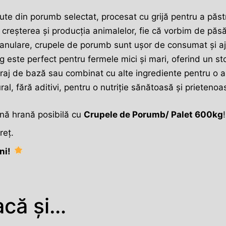
ute din porumb selectat, procesat cu grijă pentru a păstra
 creșterea și producția animalelor, fie că vorbim de păsări
granulare, crupele de porumb sunt ușor de consumat și aj
kg este perfect pentru fermele mici și mari, oferind un 
 furaj de bază sau combinat cu alte ingrediente pentru o 
l, fără aditivi, pentru o nutriție sănătoasă și prieteno
ună hrană posibilă cu
Crupele de Porumb/ Palet 600kg
!
reț.
ni!
acă și…