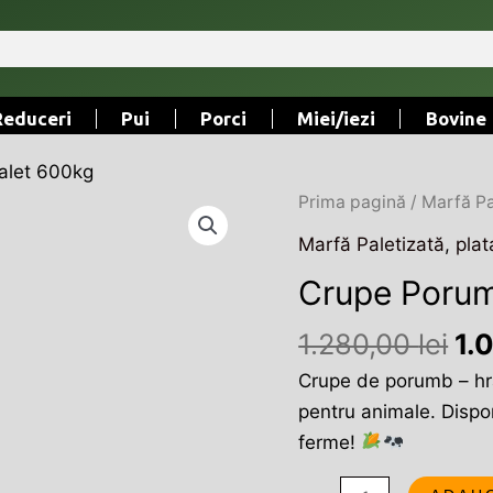
Reduceri
Pui
Porci
Miei/iezi
Bovine
alet 600kg
Pr
Cantitate
Prima pagină
/
Marfă Pa
ini
Crupe
Marfă Paletizată
,
plat
a
Porumb/
Crupe Porum
fos
Palet
1.2
600kg
1.280,00
lei
1.
Crupe de porumb – hra
pentru animale. Dispo
ferme!