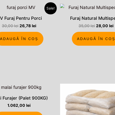
Prețul
Prețul
Prețul
Sale!
inițial
curent
inițial
a
este:
a
V Furaj Pentru Porci
Furaj Natural Multisp
fost:
26,78 lei.
fost:
30,00 lei.
35,00 lei.
30,00
lei
26,78
lei
35,00
lei
28,00
lei
ADAUGĂ ÎN COȘ
ADAUGĂ ÎN CO
i Furajer (Palet 900KG)
1.062,00
lei