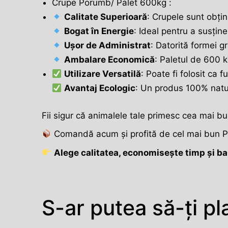
Crupe Porumb/ Palet 600kg :
Calitate Superioară
: Crupele sunt obțin
Bogat în Energie
: Ideal pentru a susține
Ușor de Administrat
: Datorită formei 
Ambalare Economică
: Paletul de 600 
Utilizare Versatilă
: Poate fi folosit ca
Avantaj Ecologic
: Un produs 100% natura
Fii sigur că animalele tale primesc cea mai b
Comandă acum și profită de cel mai bun P
Alege calitatea, economisește timp și ba
S-ar putea să-ți pl