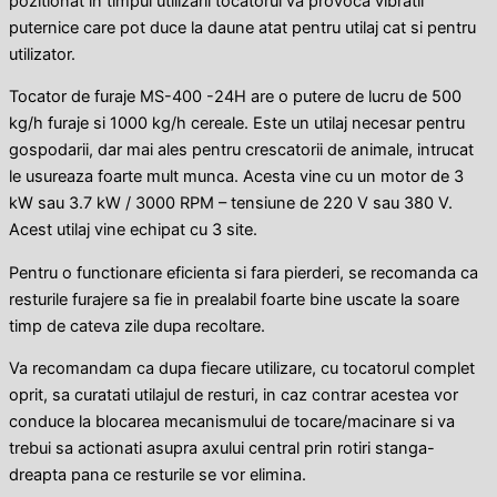
pozitionat in timpul utilizarii tocatorul va provoca vibratii
puternice care pot duce la daune atat pentru utilaj cat si pentru
utilizator.
Tocator de furaje MS-400 -24H are o putere de lucru de 500
kg/h furaje si 1000 kg/h cereale. Este un utilaj necesar pentru
gospodarii, dar mai ales pentru crescatorii de animale, intrucat
le usureaza foarte mult munca. Acesta vine cu un motor de 3
kW sau 3.7 kW / 3000 RPM – tensiune de 220 V sau 380 V.
Acest utilaj vine echipat cu 3 site.
Pentru o functionare eficienta si fara pierderi, se recomanda ca
resturile furajere sa fie in prealabil foarte bine uscate la soare
timp de cateva zile dupa recoltare.
Va recomandam ca dupa fiecare utilizare, cu tocatorul complet
oprit, sa curatati utilajul de resturi, in caz contrar acestea vor
conduce la blocarea mecanismului de tocare/macinare si va
trebui sa actionati asupra axului central prin rotiri stanga-
dreapta pana ce resturile se vor elimina.