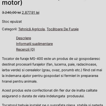
motor)
3.240,00
lei
2.877,91
lei
Stoc epuizat
Categorii:
Tehnică Agricola
,
Tocătoare De Furaje
Descriere
Informații suplimentare
Recenzii (0)
Tocator de furaje MS-400 este un produs de uz gospodaresc
destinat procesarii furajelor (fan, lucerna, paie, radacinoase,
iarba verde) si cerealelor (grau, ovaz, porumb etc.) fiind cel mai
la indemana ajutor pentru gospodari si fermieri in prepararea
hranei pentru animale.
Acest produs este confectionat din fier dur de inalta calitate
asigurand o durata de viata indelungata produsului.
Tocatorul trebuie instalat pe o suprafata plana, stabila si neteda,