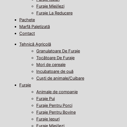
Furaje Miei/iezi
Furaje La Reducere
Pachete
Marfă Paletizată
Contact
Tehnică Agricolă
Granulatoare De Furaje
Tocătoare De Furaje
Mori de cereale
Incubatoare de ouă
Cuști de animale/Cuibare
Furaje
Animale de companie
Furaje Pui
Furaje Pentru Porci
Furaje Pentru Bovine
Furaje Iepuri
Furaje Miei/iezi