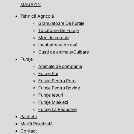
MAGAZIN
Tehnică Agricolă
Granulatoare De Furaje
Tocătoare De Furaje
Mori de cereale
Incubatoare de ouă
Cuști de animale/Cuibare
Furaje
Animale de companie
Furaje Pui
Furaje Pentru Porci
Furaje Pentru Bovine
Furaje Iepuri
Furaje Miei/iezi
Furaje La Reducere
Pachete
Marfă Paletizată
Contact