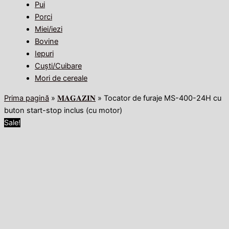
Pui
Porci
Miei/iezi
Bovine
Iepuri
Cuști/Cuibare
Mori de cereale
Prima pagină
»
𝐌𝐀𝐆𝐀𝐙𝐈𝐍
»
Tocator de furaje MS-400-24H cu
buton start-stop inclus (cu motor)
Sale!