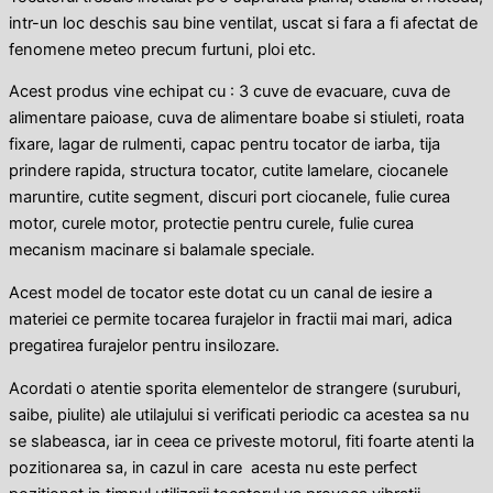
intr-un loc deschis sau bine ventilat, uscat si fara a fi afectat de
fenomene meteo precum furtuni, ploi etc.
Acest produs vine echipat cu : 3 cuve de evacuare, cuva de
alimentare paioase, cuva de alimentare boabe si stiuleti, roata
fixare, lagar de rulmenti, capac pentru tocator de iarba, tija
prindere rapida, structura tocator, cutite lamelare, ciocanele
maruntire, cutite segment, discuri port ciocanele, fulie curea
motor, curele motor, protectie pentru curele, fulie curea
mecanism macinare si balamale speciale.
Acest model de tocator este dotat cu un canal de iesire a
materiei ce permite tocarea furajelor in fractii mai mari, adica
pregatirea furajelor pentru insilozare.
Acordati o atentie sporita elementelor de strangere (suruburi,
saibe, piulite) ale utilajului si verificati periodic ca acestea sa nu
se slabeasca, iar in ceea ce priveste motorul, fiti foarte atenti la
pozitionarea sa, in cazul in care acesta nu este perfect