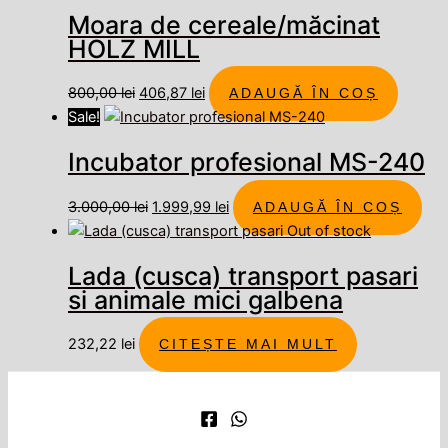
Moara de cereale/măcinat
HOLZ MILL
800,00
lei
406,87
lei
ADAUGĂ ÎN COȘ
Sale!
Incubator profesional MS-240
3.000,00
lei
1.999,99
lei
ADAUGĂ ÎN COȘ
Out of stock
Lada (cusca) transport pasari
si animale mici galbena
232,22
lei
CITEȘTE MAI MULT