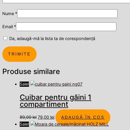
Nume
*
Email
*
Da, adaugă-mă la lista ta de corespondență
Produse similare
Sale!
Cuibar pentru găini 1
compartiment
89,00
lei
79,00
lei
ADAUGĂ ÎN COȘ
Sale!